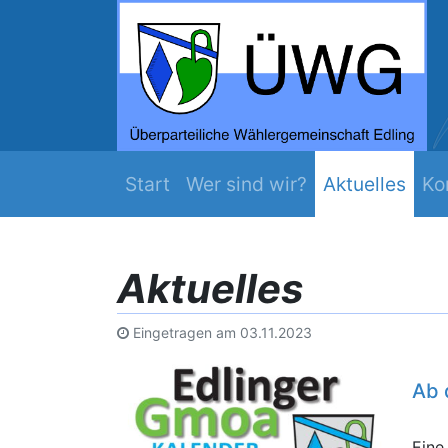
ZEIT WERDS ...
Mehr Edling
Navigation überspringen
Start
Wer sind wir?
Aktuelles
Ko
Aktuelles
Eingetragen am
03.11.2023
Ab 
Eine