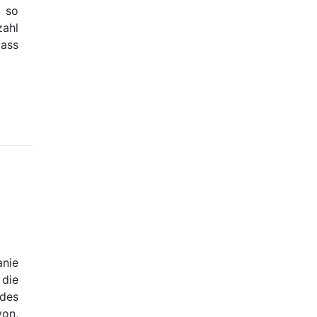
h so
zahl
dass
anie
die
des
von,