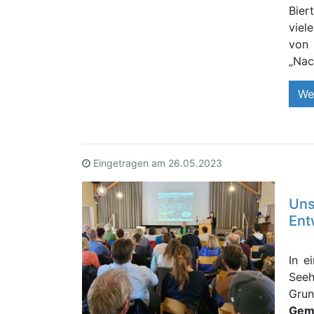
Bier
viel
von 
„Nac
We
Eingetragen am
26.05.2023
Uns
Ent
In e
Seeh
Gru
Gem