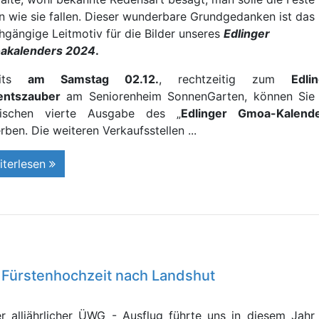
rn wie sie fallen. Dieser wunderbare Grundgedanken ist das
hgängige Leitmotiv für die Bilder unseres
Edlinger
akalenders 2024
.
eits
am Samstag 02.12.
, rechtzeitig zum
Edli
entszauber
am Seniorenheim SonnenGarten, können Sie 
wischen vierte Ausgabe des „
Edlinger Gmoa-Kalend
rben. Die weiteren Verkaufsstellen ...
iterlesen
 Fürstenhochzeit nach Landshut
r alljährlicher ÜWG - Ausflug führte uns in diesem Jahr