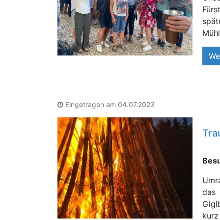
Fürs
spät
Mühl
We
Eingetragen am
04.07.2023
Tra
Besu
Umr
das 
Gigl
kur