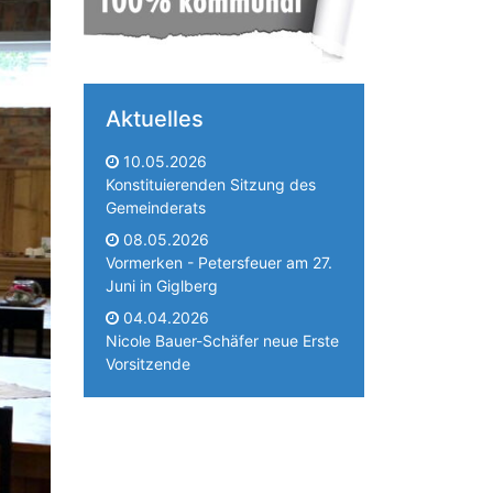
Aktuelles
10.05.2026
Konstituierenden Sitzung des
Gemeinderats
08.05.2026
Vormerken - Petersfeuer am 27.
Juni in Giglberg
04.04.2026
Nicole Bauer-Schäfer neue Erste
Vorsitzende