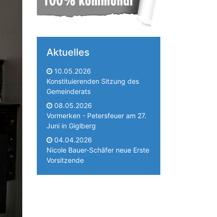
Aktuelles
10.05.2026
Konstituierenden Sitzung des
Gemeinderats
08.05.2026
Vormerken - Petersfeuer am 27.
Juni in Giglberg
04.04.2026
Nicole Bauer-Schäfer neue Erste
Vorsitzende