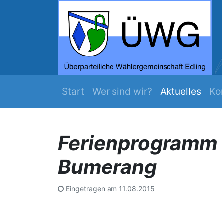
ZEIT WERDS ...
Mehr Edling
Navigation überspringen
Start
Wer sind wir?
Aktuelles
Ko
Ferienprogramm 
Bumerang
Eingetragen am
11.08.2015