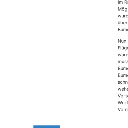
Im R
Mögl
wurd
über
Bume
Nun 
Flüg
ware
muss
Bume
Bume
schn
wehe
Vort
Wurf
Vorm