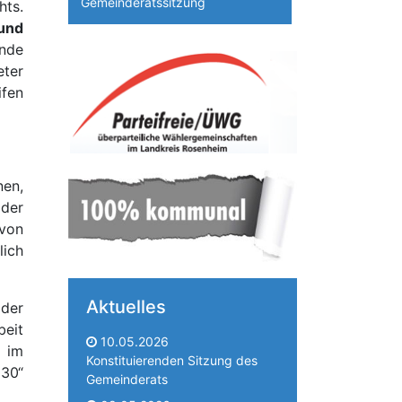
Gemeinderatssitzung
hts.
und
nde
eter
ifen
en,
 der
von
lich
Aktuelles
der
beit
10.05.2026
 im
Konstituierenden Sitzung des
030“
Gemeinderats