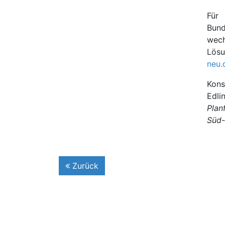
Für 
Bun
wech
Lösu
neu.
Kons
Edl
Plan
Süd-
Zurück