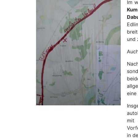
Im w
Kum
Dabu
Edli
brei
und 
Auch
Nach
sond
beid
allg
eine
Ins
auto
mit 
Vorf
in d