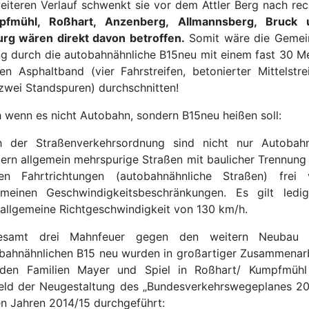
eiteren Verlauf schwenkt sie vor dem Attler Berg nach rec
pfmühl, Roßhart, Anzenberg, Allmannsberg, Bruck 
rg wären direkt davon betroffen.
Somit wäre die Gemei
ng durch die autobahnähnliche B15neu mit einem fast 30 M
ten Asphaltband (vier Fahrstreifen, betonierter Mittelstre
zwei Standspuren) durchschnitten!
 wenn es nicht Autobahn, sondern B15neu heißen soll:
 der Straßenverkehrsordnung sind nicht nur Autobahn
ern allgemein mehrspurige Straßen mit baulicher Trennung
en Fahrtrichtungen (autobahnähnliche Straßen) frei 
emeinen Geschwindigkeitsbeschränkungen. Es gilt ledig
 allgemeine Richtgeschwindigkeit von 130 km/h.
gesamt drei Mahnfeuer gegen den weitern Neubau 
bahnähnlichen B15 neu wurden in großartiger Zusammenar
den Familien Mayer und Spiel in Roßhart/ Kumpfmühl
eld der Neugestaltung des „Bundesverkehrswegeplanes 2
en Jahren 2014/15 durchgeführt: