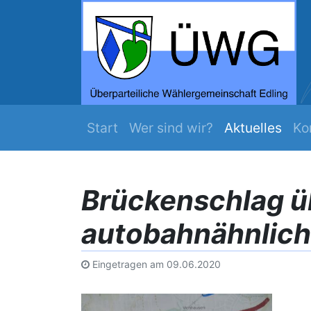
ZEIT WERDS ...
Mehr Edling
Navigation überspringen
Start
Wer sind wir?
Aktuelles
Ko
Brückenschlag üb
autobahnähnlich
Eingetragen am
09.06.2020